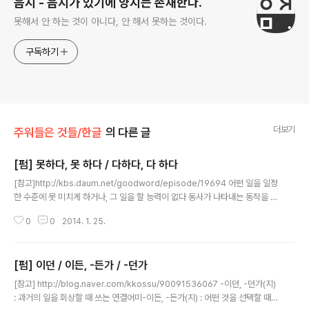
음지 - 음지가 있기에 양지는 존재한다.
못해서 안 하는 것이 아니다, 안 해서 못하는 것이다.
구독하기
더보기
주워들은 것들/한글
의 다른 글
[펌] 못하다, 못 하다 / 다하다, 다 하다
글 내용
[참고]http://kbs.daum.net/goodword/episode/19694 어떤 일을 일정
한 수준에 못 미치게 하거나, 그 일을 할 능력이 없다 동사가 나타내는 동작을 할
수 없다거나 상태가 이루어지지 않았다는부정의 뜻을 나타내는 말 어떤 것이 끝
0
0
2014. 1. 25.
나거나 남아 있지 아니하다 남거나 빠진 것이 없이 모두
[펌] 이던 / 이든, -든가 / -던가
글 내용
[참고] http://blog.naver.com/kkossu/90091536067 -이던, -던가(지)
: 과거의 일을 회상할 때 쓰는 연결어미-이든, -든가(지) : 어떤 것을 선택할 때나