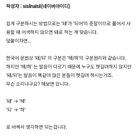
작성자 : sisilnalsil(네이버아이디)
쉽게 구분하시는 방법으로는 '돼'가 '되어'의 준말이므로 풀어서 사
용할 떄 어색하지 않으면 돼로 적는 게 맞습니다.
덧붙이자면...
한국어 문법상 '돼/되' 의 구분은 '해/하'의 구분원리와 같습니다.
하지만 '해/하' 는 발음이 다르기 때문에 누구도 헷갈려하지 않지만
'돼/되'는 발음이 똑같아 많은 분들이 헷갈려 하시는거죠.
무슨 소리냐구요? 해보면 압니다.
'돼' -> '해'
'되' -> '하'
로 바꿔서 생각하면 되는겁니다.