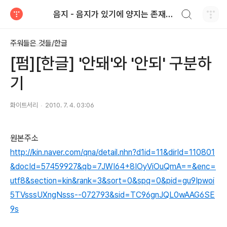
검색하기
음지 - 음지가 있기에 양지는 존재한다.
티스토리
주워들은 것들/한글
[펌][한글] '안돼'와 '안되' 구분하
기
화이트서리
2010. 7. 4. 03:06
원본주소
http://kin.naver.com/qna/detail.nhn?d1id=11&dirId=110801
&docId=57459927&qb=7JWI64+8IOyViOuQmA==&enc=
utf8&section=kin&rank=3&sort=0&spq=0&pid=gu9Ipwoi
5TVsssUXngNsss--072793&sid=TC96gnJQL0wAAG6SE
9s