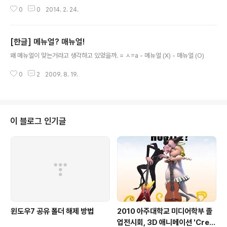
아무런 상관이 없음을 나타낼 때 예)'-던가(지)'- 철수가 많이 아프던가? (문장
0
0
2014. 2. 24.
의 마지막 부분에 쓰임. 이 경우가 종결어미로 쓰인 경우임)- 제목만 듣고는 그
영화가 어떤 영화이던가 생각이 안 나네요.- 값이 얼마였던지 기억이 안 난다. '-
든가(지)'- 공부를 하든가 놀든가 결정해라.- 노래를 부르든가 춤을 추든가 네
[한글] 메뉴얼? 매뉴얼!
맘대로 해라.- 어디에 살든지 고향을 잊지는 마라.
글 내용
왜 메뉴얼이 맞는거라고 생각하고 있었을까. = ㅅ=a - 메뉴얼 (X) - 매뉴얼 (O)
0
2
2009. 8. 19.
이 블로그 인기글
윈도우7 공유 폴더 해제 방법
2010 아주대학교 미디어학부 졸
업전시회, 3D 애니메이션 'Cres