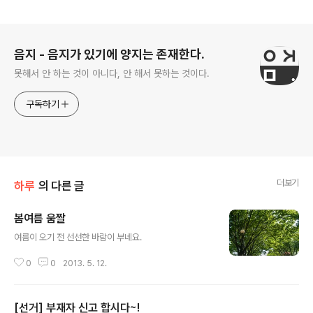
로그 정보
음지 - 음지가 있기에 양지는 존재한다.
못해서 안 하는 것이 아니다, 안 해서 못하는 것이다.
구독하기
더보기
하루
의 다른 글
봄여름 움짤
글 내용
여름이 오기 전 선선한 바람이 부네요.
0
0
2013. 5. 12.
[선거] 부재자 신고 합시다~!