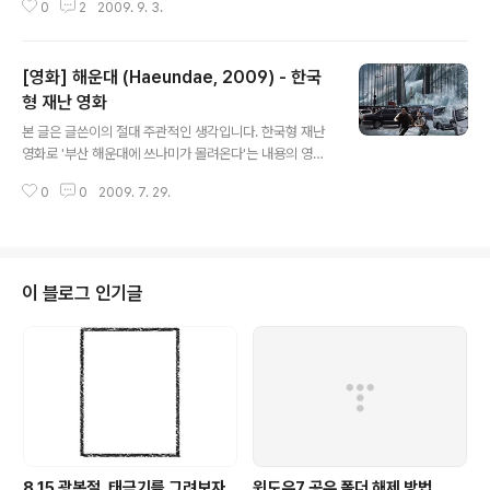
0
2
2009. 9. 3.
지기 시작해서 너무 늦기전에 기억할겸 간단하게 적어놔야
겠네요. 트랜스포머: 패자의 역습 (Transformers: Reve
nge Of The Fallen, 2009) 거북이 달린다 (2009) 해
[영화] 해운대 (Haeundae, 2009) - 한국
운대 (Haeundae, 2009) 업 (Up, 2009) 아이스 에이지
3: 공룡시대 (Ice Age: Dawn Of The Dinosaurs, 20
형 재난 영화
글 내용
08) 썸머 워즈 (Summer Wars, 2009) 6개. 개봉했던
본 글은 글쓴이의 절대 주관적인 생각입니다. 한국형 재난
영화 수에 비하면 몇편 되지 않지만, 예전을 생각한다면 상
영화로 '부산 해운대에 쓰나미가 몰려온다'는 내용의 영화,
당히 많이 봤네요. 보고나서 감상을 적은 것들도 있고, 어영
'해운대'를 보고 왔습니다. 이전에 트랜스포머:패자의역습
부영 ..
0
0
2009. 7. 29.
을 보러 갔다가 예고편을 봤는데요. 새로운 시도이고, 그 안
의 내용을 어떻게 풀어낼지 궁금해서 기대를 했습니다. 결
론부터 말하자면, '메가' 쓰나미급의 스펙타클이나 감동의
물결은 없었지만 잘 만들어진 영화였습니다. 등장인물들이
각각의 위치에서 어떤 감정으로 어떤 행동을 하는지 이해
이 블로그 인기글
하고 느낄 수는 있었지만, 안타깝게도 이미 헐리우드 영화
에서 보여주었던 것들이기에 조금은 아쉬웠습니다. 물론
그 부분을 매워주는 부산 특유의 말투는 재밌었습니다. ^^;
그리고 전반적으로 느껴졌던 점이 스펙타클한 재난 상황의
표현보다 등장인물들의 드라마에 비중..
8.15 광복절, 태극기를 그려보자.
윈도우7 공유 폴더 해제 방법