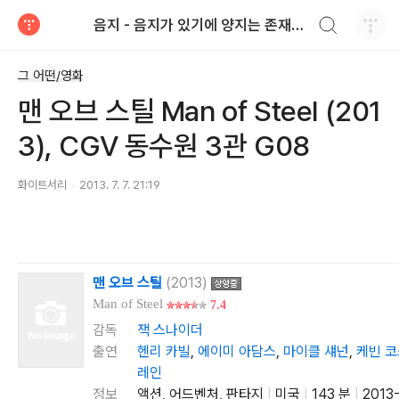
검색하기
음지 - 음지가 있기에 양지는 존재한다.
티스토리
그 어떤/영화
맨 오브 스틸 Man of Steel (201
3), CGV 동수원 3관 G08
화이트서리
2013. 7. 7. 21:19
맨 오브 스틸
(2013)
Man of Steel
7.4
감독
잭 스나이더
출연
헨리 카빌
,
에이미 아담스
,
마이클 섀넌
,
케빈 
레인
정보
액션, 어드벤처, 판타지
|
미국
|
143 분
|
2013-