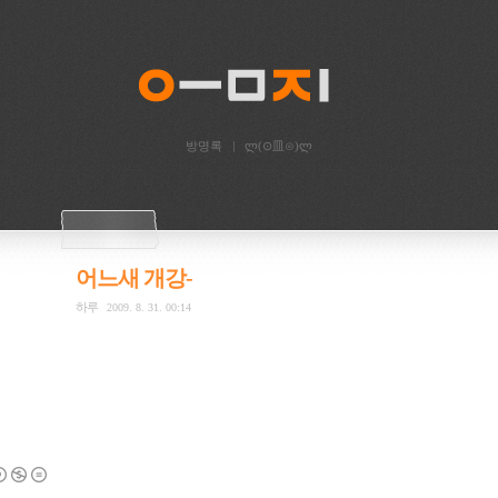
방명록
ლ(⊙皿⊙)ლ
어느새 개강-
하루
2009. 8. 31. 00:14