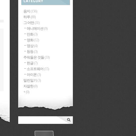
음지
(156)
하루
(89)
그 어떤
(31)
애니메이션
(9)
만화
(3)
영화
(12)
영상
(4)
등등
(3)
주워들은 것들
(33)
한글
(7)
소프트웨어
(15)
아이폰
(3)
밀린일기
(3)
자잘한
(0)
+
(0)